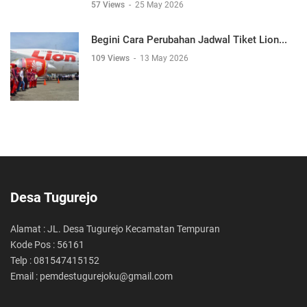
57 Views
-
25 May 2026
Begini Cara Perubahan Jadwal Tiket Lion...
109 Views
-
13 May 2026
Desa Tugurejo
Alamat : JL. Desa Tugurejo Kecamatan Tempuran
Kode Pos : 56161
Telp : 081547415152
Email : pemdestugurejoku@gmail.com