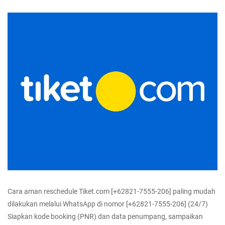
Cara aman reschedule Tiket.com [+62821-7555-206] paling mudah
dilakukan melalui WhatsApp di nomor [+62821-7555-206] (24/7)
Siapkan kode booking (PNR) dan data penumpang, sampaikan